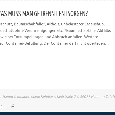
WAS MUSS MAN GETRENNT ENTSORGEN?
Bauschutt, Baumischabfälle*, Altholz, unbelasteter Erdaushub,
auschutt ohne Verunreinigungen etc. *Baumischabfälle: Abfälle,
owie bei Entrümpelungen und Abbruch anfallen. Weitere
zur Container-Befüllung. Der Container darf nicht überladen…
ner Hamm ◇ Inhaber: Mario Kohnke ◇ Keitstraße 2 ◇ 59077 Hamm ◇ Tele