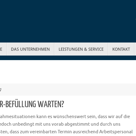
E
DAS UNTERNEHMEN
LEISTUNGEN & SERVICE
KONTAKT
g
NER-BEFÜLLUNG WARTEN?
snahmesituationen kann es wünschenswert sein, dass wir auf die
edoch unbedingt mit uns vorab abgestimmt und durch uns
ten, dass zum vereinbarten Termin ausreichend Arbeitspersonal